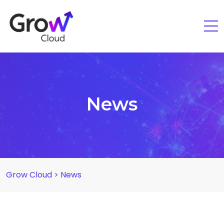
News
Grow Cloud
>
News