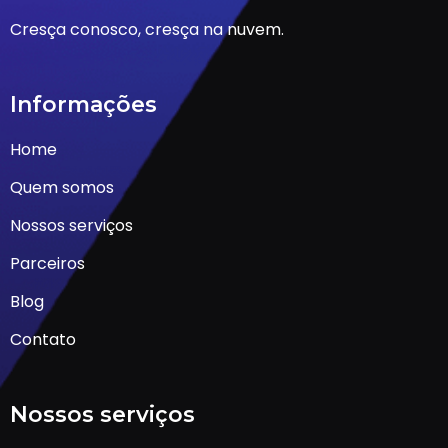
Cresça conosco, cresça na nuvem.
Informações
Home
Quem somos
Nossos serviços
Parceiros
Blog
Contato
Nossos serviços